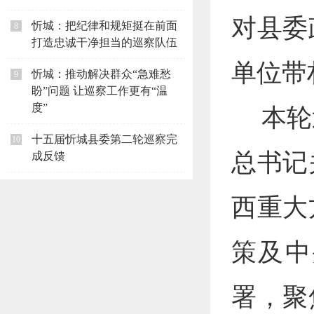
对县委
忻城：把纪律和规矩挺在前面
8
打造忠诚干净担当的巡察队伍
单位带
忻城：推动解决群众“急难愁
9
盼”问题 让巡察工作更有“温
本轮
度”
十五届忻城县委第二轮巡察完
10
总书记
成反馈
西重大
策及中
署，聚