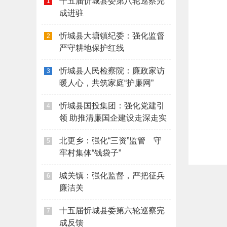
十五届忻城县委第八轮巡察完
1
成进驻
忻城县大塘镇纪委：强化监督
2
严守耕地保护红线
忻城县人民检察院：廉政家访
3
暖人心，共筑家庭“护廉网”
忻城县国投集团：强化党建引
4
领 助推清廉国企建设走深走实
北更乡：强化“三资”监管 守
5
牢村集体“钱袋子”
城关镇：强化监督，严把征兵
6
廉洁关
十五届忻城县委第六轮巡察完
7
成反馈