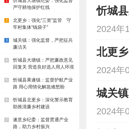
忻城县大塘镇纪委：强化监督
1
严守耕地保护红线
忻城县
北更乡：强化“三资”监管 守
2
2024年1
牢村集体“钱袋子”
城关镇：强化监督，严把征兵
3
廉洁关
北更乡
忻城县大塘镇：严把廉政意见
4
回复关 营造良好选人用人环境
2024年0
忻城县果遂镇：监督护航产业
5
路 用心用情化解急难愁盼
城关镇
忻城县北更乡：深化警示教育
6
助推清廉乡村建设
2024年0
遂意乡纪委：监督贯通产业
7
路，助力乡村振兴