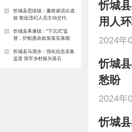
忻城县
忻城县思练镇：廉政谈话出成
8
效 敦促违纪人员主动交代
用人环
忻城县果遂镇：“下沉式”监
9
2024年0
督，护航惠农政策落实落细
忻城县马泗乡：强化信息采集
10
监督 筑牢乡村振兴基石
忻城县
愁盼
2024年0
忻城县